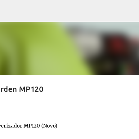
Avançar para o conteúdo principal
Garden MP120
verizador MP120 (Novo)