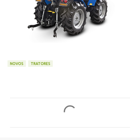
NOVOS
TRATORES
C
o
m
e