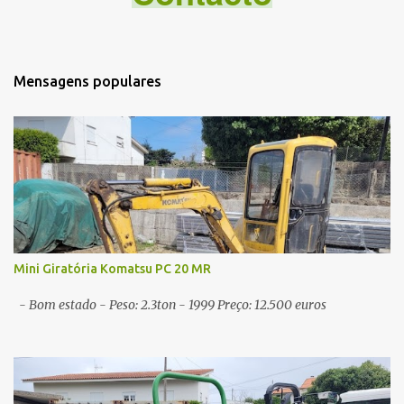
t
á
r
i
Mensagens populares
o
s
Mini Giratória Komatsu PC 20 MR
- Bom estado - Peso: 2.3ton - 1999 Preço: 12.500 euros