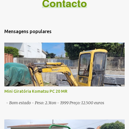
Contacto
t
á
r
i
Mensagens populares
o
s
Mini Giratória Komatsu PC 20 MR
- Bom estado - Peso: 2.3ton - 1999 Preço: 12.500 euros