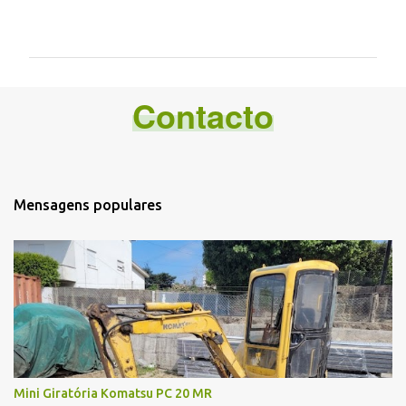
C
o
m
e
Contacto
n
t
á
r
i
Mensagens populares
o
s
Mini Giratória Komatsu PC 20 MR