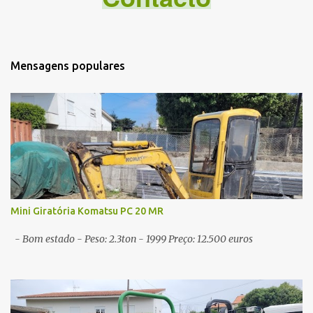
t
á
r
i
Mensagens populares
o
s
Mini Giratória Komatsu PC 20 MR
- Bom estado - Peso: 2.3ton - 1999 Preço: 12.500 euros