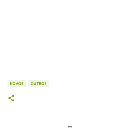
NOVOS
OUTROS
C
o