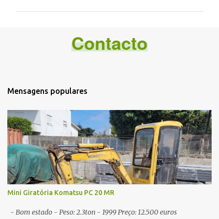
m
e
Contacto
n
t
á
r
i
Mensagens populares
o
s
Mini Giratória Komatsu PC 20 MR
- Bom estado - Peso: 2.3ton - 1999 Preço: 12.500 euros