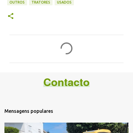
OUTROS
TRATORES
USADOS
C
o
m
e
Contacto
n
t
á
r
i
Mensagens populares
o
s